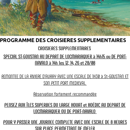
CET ÉTÉ, DÉCOUVREZ LES ÎLES DU
LARGE ET DU GOLFE
Au programme, l'Île-aux-Moines, lîle d'Arz, Houat & Hoëdic.
Info & Réservation
PROGRAMME DES CROISIERES SUPPLEMENTAIRES
CROISIERES SUPPLEMENTAIRES
Nos croisières dans le Golfe du Morbihan
SPECIAL ST-GOUSTAN AU DEPART DE LOCMARIAQUER à 14h15 ou DE PORT-
NAVALO à 14h les 12, 14, 26 et 28/08
REMONTEE DE LA RIVIERE D'AURAY AVEC UNE ESCALE DE 1H30 à St-GOUSTAN ET
SON
PETIT PORT MEDIEVAL
Réservation fortement recommandée
PENSEZ AUX ÎLES SUPERBES DU LARGE HOUAT et HOËDIC AU DEPART DE
LOCMARIAQUER OU DE PORT-NAVALO
express
Recherche
POUR Y PASSER UNE JOURNEE COMPLETE AVEC UNE ESCALE DE 8 HEURES
SUR PLACE PERMETTANT
DE MELER