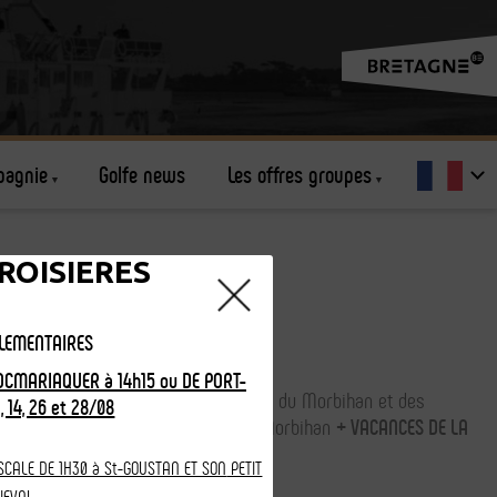
pagnie
Golfe news
Les offres groupes
ROISIERES
PLEMENTAIRES
ES DE LA TOUSSAINT SE RENSEIGNER
OCMARIAQUER à 14h15 ou DE PORT-
ffrez-vous une croisière sur le Golfe du Morbihan et des
, 14, 26 et 28/08
siter les sublimes îles du Golfe du Morbihan
+ VACANCES DE LA
isées pendant cette période.
SCALE DE 1H30 à St-GOUSTAN ET SON
PETIT