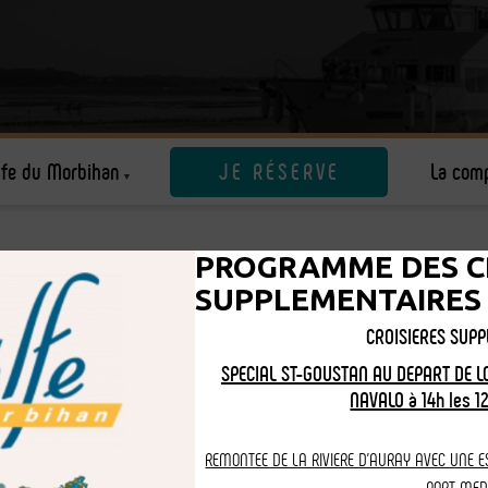
lfe du Morbihan
JE RÉSERVE
La com
LFE DU MORBIHAN
PROGRAMME DES C
SUPPLEMENTAIRES
CROISIERES SUP
ette année, Morbihan rime avec croisière dès début Avril !
VACANC
SPECIAL ST-GOUSTAN AU DEPART DE L
'Avril à fin septembre, embarquez à bord des Vedettes l'Angélus !
O
NAVALO à 14h les 12
oments inoubliables. La visite du Morbihan ne se fait pas sans vi
OUSSAINT se renseigner au 06.03.09.15.06 pour des croisières organ
REMONTEE DE LA RIVIERE D'AURAY AVEC UNE E