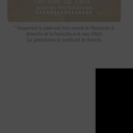
pour les Morbihannais
* Uniquement le week-end, hors samedi de l'Ascension, le
dimanche de la Pentecôte et le mois d'Août.
Sur présentation du justificatif de domicile.
Embarcadère le plus pro
+
−