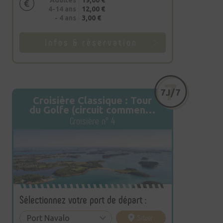
4-14 ans
12,00 €
- 4 ans
3,00 €
Infos & réservation
Croisière Classique : Tour
du Golfe (circuit commenté
de 32 km)
Croisière n° 4
Sélectionnez votre port de départ :
Situer