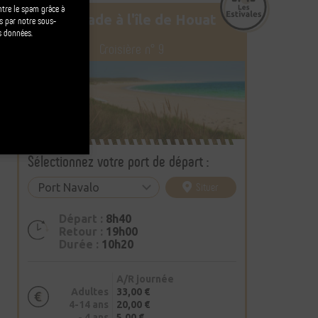
ontre le spam grâce à
Escapade à l'île de Houat
és par notre sous-
s données.
Croisière n° 9
Sélectionnez votre port de départ :
map France | ©
OpenStreetMap
contributors
Situer
Départ :
8h40
Retour :
19h00
Durée :
10h20
A/R journée
Adultes
33,00 €
4-14 ans
20,00 €
- 4 ans
5,00 €