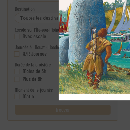
1
Destination
Escale sur l'Île-aux-Moines
Avec escale
Sans escale
Journée à : Houat - Hoëdic - Île-aux-Moines - Arz
A/R Journée
Durée de la croisière
Moins de 3h
De 3h à 6h
Plus de 6h
Moment de la journée
Matin
Après-midi