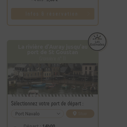
Infos & réservation
La rivière d'Auray jusqu'au
port de St Goustan
Croisière n° 11
Sélectionnez votre port de départ :
Situer
Départ :
14h00