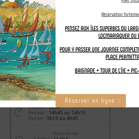
2 croisières
correspondent à votre recherche
PORT MED
Réservation fortem
La croisière "Coup de
cœur" entre Loch et Golfe
PENSEZ AUX ÎLES SUPERBES DU LARG
(circuit commenté de 50
Croisière n° 1
LOCMARIAQUER OU 
km)
POUR Y PASSER UNE JOURNEE COMPLETE
PLACE PERMETT
BAIGNADE + TOUR DE L'ÎlE + PIC
Sélectionnez votre port de départ :
Situer
Réserver en ligne
Départ :
9h30
Retour :
14h45 ou 16h15
Durée :
5h15 ou 6h45
Avec escale
Adultes
32,00 €