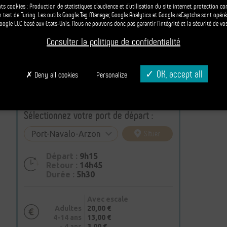
nts cookies : Production de statistiques d’audience et d’utilisation du site internet, protection c
Mini croisière commentée
un test de Turing. Les outils Google Tag Manager, Google Analytics et Google reCaptcha sont opér
dans le Golfe de 1h30
Google LLC basé aux Etats-Unis. Nous ne pouvons donc pas garantir l’intégrité et la sécurité de vo
Croisière n° 7
Consulter la politique de confidentialité
OK, accept all
Deny all cookies
Personalize
Sélectionnez votre port de départ :
Leaflet
| Powered by
Esri
| © Openstreet
Situer
Départ :
9h15
Retour :
14h45
Durée :
5h30
Avec escale
Adultes
20,00 €
4-14 ans
13,00 €
- 4 ans
3,00 €