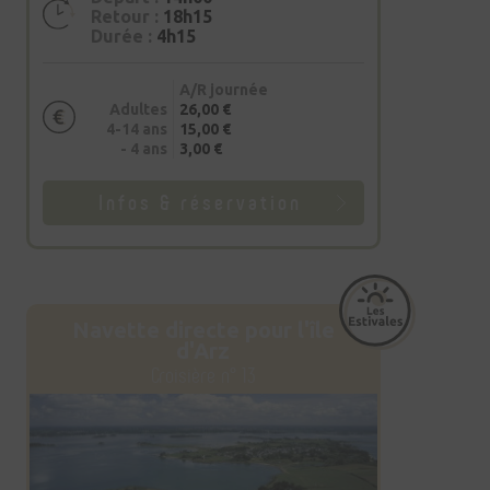
Retour :
18h15
Durée :
4h15
A/R journée
Adultes
26,00 €
4-14 ans
15,00 €
- 4 ans
3,00 €
Infos & réservation
Navette directe pour l'île
d'Arz
Croisière n° 13