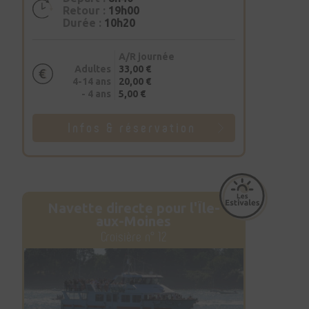
Retour :
19h00
Durée :
10h20
A/R journée
Adultes
33,00 €
4-14 ans
20,00 €
- 4 ans
5,00 €
Infos & réservation
Navette directe pour l'Île-
aux-Moines
Croisière n° 12