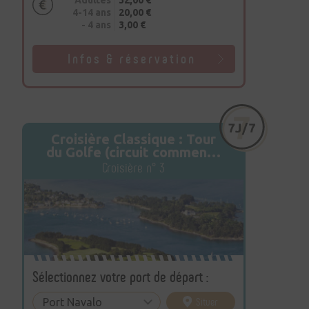
4-14 ans
20,00 €
- 4 ans
3,00 €
Infos & réservation
Croisière Classique : Tour
du Golfe (circuit commenté
de 32 km)
Croisière n° 3
Sélectionnez votre port de départ :
Situer