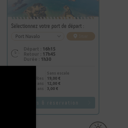
Sélectionnez votre port de départ :
Situer
Départ :
16h15
Retour :
17h45
Durée :
1h30
Sans escale
Adultes
19,00 €
4-14 ans
12,00 €
- 4 ans
3,00 €
Infos & réservation