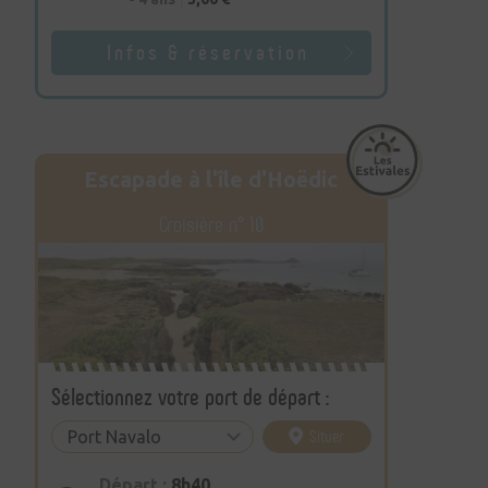
Infos & réservation
Escapade à l'île d'Hoëdic
Croisière n° 10
Sélectionnez votre port de départ :
Situer
Départ :
8h40