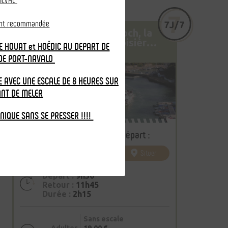
IEVAL
ent recommandée
La remontée du Loch, la
rivière d’Auray (croisière
E HOUAT et HOËDIC AU DEPART DE
commentée durée 1h30)
Croisière n° 2
DE PORT-NAVALO
 AVEC UNE ESCALE DE 8 HEURES SUR
ANT
DE MELER
-NIQUE SANS SE PRESSER !!!!
Sélectionnez votre port de départ :
Situer
Départ :
9h30
Retour :
11h45
Durée :
2h15
Sans escale
Adultes
19,00 €