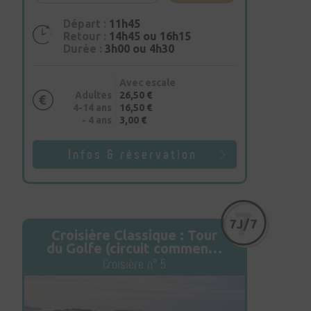
Départ :
11h45
Retour :
14h45 ou 16h15
Durée :
3h00 ou 4h30
Avec escale
Adultes
26,50 €
4-14 ans
16,50 €
- 4 ans
3,00 €
Infos & réservation
Croisière Classique : Tour
du Golfe (circuit commenté
de 32 km)
Croisière n° 5