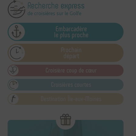
express
Recherche
de croisières sur le Golfe
Embarcadère
le plus proche
Prochain
départ
Croisière coup de cœur
Croisières courtes
Destination Île-aux-Moines