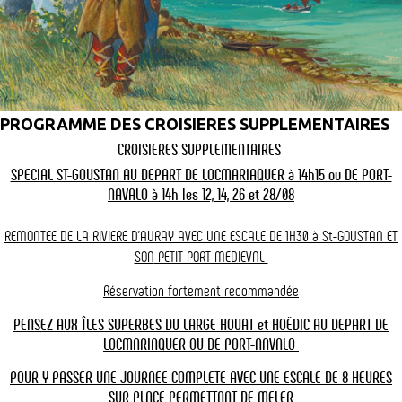
Pour commencer votre aventure, quoi de mieux qu’une excursion en
bateau ? Les
Vedettes Angélus
proposent des croisières
exceptionnelles à travers les eaux calmes du golfe du Morbihan.
Vous pourrez admirer des paysages à couper le souffle, découvrir
les îles emblématiques comme
l’île aux Moines
ou
l’île d’Arz
, et
profiter des commentaires enrichissants des guides à bord.
PROGRAMME DES CROISIERES SUPPLEMENTAIRES
Cette
activité nautique dans le Morbihan
est parfaite pour explorer
CROISIERES SUPPLEMENTAIRES
la richesse naturelle et historique du golfe. Que vous choisissiez
SPECIAL ST-GOUSTAN AU DEPART DE LOCMARIAQUER à 14h15 ou DE PORT-
une croisière commentée ou une escapade privative, naviguer dans
NAVALO à 14h les 12, 14, 26 et 28/08
ce joyau breton restera gravé dans vos souvenirs.
REMONTEE DE LA RIVIERE D'AURAY AVEC UNE ESCALE DE 1H30 à St-GOUSTAN ET
SON
PETIT PORT MEDIEVAL
Partez en randonnée sur les sentiers côtiers
Réservation fortement recommandée
Les amateurs de marche trouveront leur bonheur avec les
PENSEZ AUX ÎLES SUPERBES DU LARGE HOUAT et HOËDIC AU DEPART DE
nombreux sentiers qui longent le golfe. Parmi eux, le
GR®34
, aussi
LOCMARIAQUER OU DE PORT-NAVALO
appelé le sentier des douaniers, offre des panoramas
spectaculaires sur les criques, les plages et les villages
POUR Y PASSER UNE JOURNEE COMPLETE AVEC UNE ESCALE DE 8 HEURES
pittoresques.
SUR PLACE PERMETTANT
DE MELER