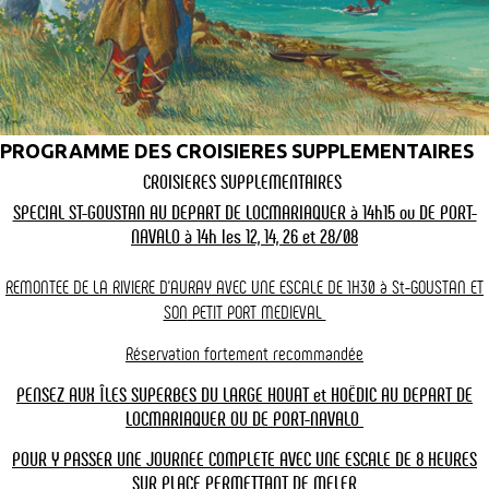
Au départ de
La croisière
Tarifs & horaires
Locmariaquer
changer
La croisière - La remontée du Loch, la rivière d’Auray
(croisière commentée durée 1h30) au départ de
PROGRAMME DES CROISIERES SUPPLEMENTAIRES
Locmariaquer
CROISIERES SUPPLEMENTAIRES
Balade poétique qui donne l'impression de rentrer au coeur des
SPECIAL ST-GOUSTAN AU DEPART DE LOCMARIAQUER à 14h15 ou DE PORT-
terres de Bretagne. Rives arborées et couleurs multiples et
NAVALO à 14h les 12, 14, 26 et 28/08
changeantes. Remontée du LOCH mais aussi du cours du temps.
Des grands hommes comme Benjamin FRANKLIN et Gustave EIFFEL
REMONTEE DE LA RIVIERE D'AURAY AVEC UNE ESCALE DE 1H30 à St-GOUSTAN ET
ont rendu célèbre cette rivière et ses ports.
SON
PETIT PORT MEDIEVAL
La vedette vous pilote jusqu'aux ponts du Bono
tous les jours de
Lire la suite
début avril au 30 septembre.
Réservation fortement recommandée
Réservations conseillées :
PENSEZ AUX ÎLES SUPERBES DU LARGE HOUAT et HOËDIC AU DEPART DE
Les croisières Vedettes l' Angélus sont toutes commentées. Il est
LOCMARIAQUER OU DE PORT-NAVALO
possible d'offrir cette croisière en bon cadeau. Les Morbihannais
BILLETS EN VENTE : Dans nos deux agences de
bénéficient d'un tarif préférentiel à -20% le weekend et sur
POUR Y PASSER UNE JOURNEE COMPLETE AVEC UNE ESCALE DE 8 HEURES
présentation d'un justificatif de domicile (voir conditions*).
Locmariaquer ou de Port-Navalo
SUR PLACE PERMETTANT
DE MELER