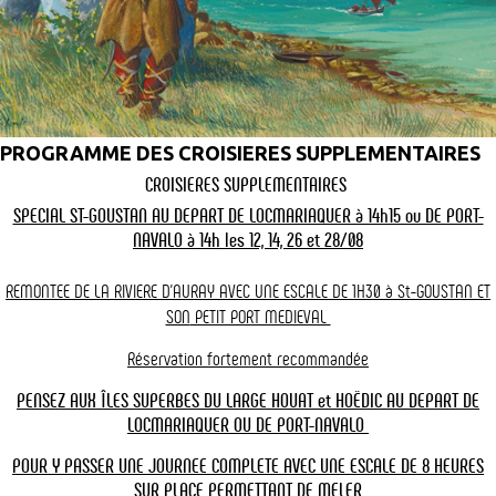
Au départ de
La croisière
Tarifs & horaires
Locmariaquer
changer
La croisière - Mini croisière commentée dans le Golfe
de 1h30 au départ de
Locmariaquer
PROGRAMME DES CROISIERES SUPPLEMENTAIRES
CROISIERES SUPPLEMENTAIRES
Croisière commentée et proposée
du lundi au vendredi du 7 Juillet
SPECIAL ST-GOUSTAN AU DEPART DE LOCMARIAQUER à 14h15 ou DE PORT-
au 28 Août 2026.
NAVALO à 14h les 12, 14, 26 et 28/08
Circuit compact de 1h30 qui vous permettra de goûter aux beautés
du Golfe. Avec ou sans escale.
REMONTEE DE LA RIVIERE D'AURAY AVEC UNE ESCALE DE 1H30 à St-GOUSTAN ET
SON
PETIT PORT MEDIEVAL
Escale de 3h00 sur l'île-aux-Moines.
Lire la suite
Réservation fortement recommandée
Grâce à cette escale sur l'île-aux Moines, vous optimiserez votre
croisière-découverte.
PENSEZ AUX ÎLES SUPERBES DU LARGE HOUAT et HOËDIC AU DEPART DE
Les croisières Vedettes l' Angélus sont toutes commentées. Il est
LOCMARIAQUER OU DE PORT-NAVALO
Vous serez riche de 3 heures pour visiter l'île aux moines, la plus
possible d'offrir cette croisière en bon cadeau. Les Morbihannais
convoitée de toutes les îles du Morbihan. Vous pourrez choisir l'un
bénéficient d'un tarif préférentiel à -20% le weekend et sur
POUR Y PASSER UNE JOURNEE COMPLETE AVEC UNE ESCALE DE 8 HEURES
des 3 sentiers de randonnée et découvrir tous les charmes de l'île-
présentation d'un justificatif de domicile (voir conditions*).
SUR PLACE PERMETTANT
DE MELER