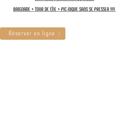
BAIGNADE + TOUR DE L'ÎlE + PIC-NIQUE SANS SE PRESSER !!!!
Sélectionnez votre port de départ :
Réserver en ligne
Situer
Départ :
9h30
Retour :
18h00
Durée :
8h30
A/R journée
Adultes
22,00 €
4-14 ans
14,00 €
- 4 ans
3,00 €
Infos & réservation
Nos Conseils pour optimiser votre Croisière sur
le Golfe du Morbihan