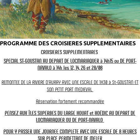
A/R Journée
Cette année, Morbihan rime avec croisière dès début Avril !
VACANCES DE LA TOUSSAINT SE RENSEIGNER
Moins de 3h
De 3h à 6h
Plus de 6h
D'Avril à fin septembre, embarquez à bord des Vedettes l'Angélus !
PROGRAMME DES CROISIERES SUPPLEMENTAIRES
Offrez-vous une croisière sur le Golfe du Morbihan et des moments
CROISIERES SUPPLEMENTAIRES
inoubliables. La visite du Morbihan ne se fait pas sans visiter les
Matin
Après-midi
sublimes îles du Golfe du Morbihan
+ VACANCES DE LA TOUSSAINT
SPECIAL ST-GOUSTAN AU DEPART DE LOCMARIAQUER à 14h15 ou DE PORT-
se renseigner au 06.03.09.15.06 pour des croisières organisées
NAVALO à 14h les 12, 14, 26 et 28/08
pendant cette période.
REMONTEE DE LA RIVIERE D'AURAY AVEC UNE ESCALE DE 1H30 à St-GOUSTAN ET
1 croisière
correspond à votre recherche
SON
PETIT PORT MEDIEVAL
Réservation fortement recommandée
Navette directe pour l'île d'Arz
PENSEZ AUX ÎLES SUPERBES DU LARGE HOUAT et HOËDIC AU DEPART DE
Croisière n° 13
LOCMARIAQUER OU DE PORT-NAVALO
POUR Y PASSER UNE JOURNEE COMPLETE AVEC UNE ESCALE DE 8 HEURES
SUR PLACE PERMETTANT
DE MELER