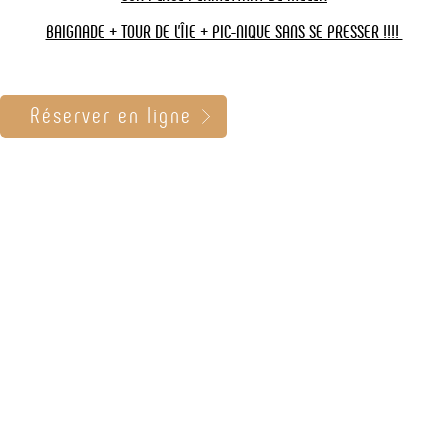
BAIGNADE + TOUR DE L'ÎlE + PIC-NIQUE SANS SE PRESSER !!!!
Réserver en ligne
Navette Ile d'Arz Port Navalo
Navette directe pour l'île d'Arz
Croisière n° 13
Sélectionnez votre port de départ :
Situer