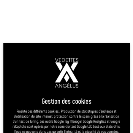
Départ :
9h30
Retour :
18h00
Durée :
8h30
A/R journée
Adultes
22,00 €
4-14 ans
14,00 €
- 4 ans
3,00 €
Infos & réservation
Embarcadère le plus proche
Saisissez un lieu de départ
+
Gestion des cookies
−
Finalité des différents cookies : Production de statistiques d’audience et
d’utilisation du site internet, protection contre le spam grâce à la réalisation
d’un test de Turing. Les outils Google Tag Manager, Google Analytics et Google
reCaptcha sont opérés par notre sous-traitant Google LLC basé aux Etats-Unis.
Nous ne pouvons donc pas garantir l’intégrité et la sécurité de vos données.