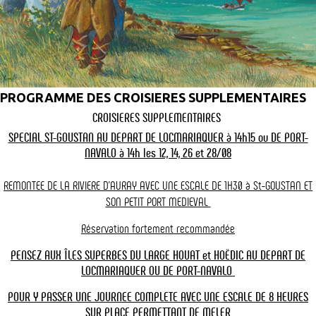
Assurez-vous de consulter les horaires des navettes Port Navalo et
l’île d’Artz. Les horaires peuvent varier en fonction des saisons et
des jours de la semaine.
Acheter un billet pour la traversée Port Navalo île
d’Artz
PROGRAMME DES CROISIERES SUPPLEMENTAIRES
CROISIERES SUPPLEMENTAIRES
Les billets pour la traversée Port Navalo île d’Artz sont en vente en
SPECIAL ST-GOUSTAN AU DEPART DE LOCMARIAQUER à 14h15 ou DE PORT-
ligne sur ce site internet, par téléphone au 02 97 57 30 29 ainsi que
NAVALO à 14h les 12, 14, 26 et 28/08
dans les offices de tourismes. (pour les personnes réservant par
téléphone, les billets sont à retirer dans nos guichets au plus tard
REMONTEE DE LA RIVIERE D'AURAY AVEC UNE ESCALE DE 1H30 à St-GOUSTAN ET
la veille en début d'après-midi du jour précédent votre excursion.)
SON
PETIT PORT MEDIEVAL
Une traversée de Port Navalo à l'île d'Arz serait incomplète sans
Réservation fortement recommandée
savourer les délices culinaires de la région. Ne manquez pas de
goûter le cidre local, ces mets sont une véritable invitation à la
PENSEZ AUX ÎLES SUPERBES DU LARGE HOUAT et HOËDIC AU DEPART DE
découverte des saveurs bretonnes.
LOCMARIAQUER OU DE PORT-NAVALO
Pour plus de détail concernant le départ de port Navalo vers l’île
POUR Y PASSER UNE JOURNEE COMPLETE AVEC UNE ESCALE DE 8 HEURES
d’Artz rendez-vous sur
notre croisière Port Navalo - île d’Artz
SUR PLACE PERMETTANT
DE MELER