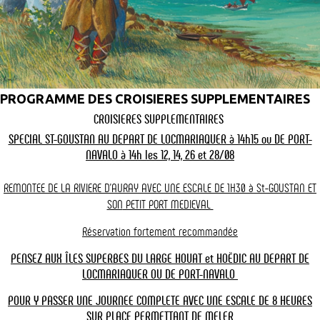
Au départ de
La croisière
Tarifs & horaires
Locmariaquer
changer
La croisière - Croisière Classique : Tour du Golfe
(circuit commenté de 32 km) au départ de
PROGRAMME DES CROISIERES SUPPLEMENTAIRES
Locmariaquer
CROISIERES SUPPLEMENTAIRES
Croisière commentée est proposée
tous les jours de début avril au
SPECIAL ST-GOUSTAN AU DEPART DE LOCMARIAQUER à 14h15 ou DE PORT-
30 septembre
.
NAVALO à 14h les 12, 14, 26 et 28/08
Cette croisière propose le tour complet du Golfe du Morbihan par le
Sud de l'île-aux-Moines et la côte d'Arradon avec escale à l'île-aux-
REMONTEE DE LA RIVIERE D'AURAY AVEC UNE ESCALE DE 1H30 à St-GOUSTAN ET
Moines.
SON
PETIT PORT MEDIEVAL
Lire la suite
2 durées d'escales possibles sur l'Ile-aux-Moines au choix du
Réservation fortement recommandée
client, celui-ci n'étant pas à faire à l'avance, il vous suffira d'être
PENSEZ AUX ÎLES SUPERBES DU LARGE HOUAT et HOËDIC AU DEPART DE
présent au moment des départs sur l'Ile-aux-Moines soit à 13H 45
Les croisières Vedettes l' Angélus sont toutes commentées. Il est
LOCMARIAQUER OU DE PORT-NAVALO
ou 15H 45 :
possible d'offrir cette croisière en bon cadeau. Les Morbihannais
bénéficient d'un tarif préférentiel à -20% le weekend et sur
POUR Y PASSER UNE JOURNEE COMPLETE AVEC UNE ESCALE DE 8 HEURES
escale n°1 : de 12h30 à 13h45
présentation d'un justificatif de domicile (voir conditions*).
SUR PLACE PERMETTANT
DE MELER