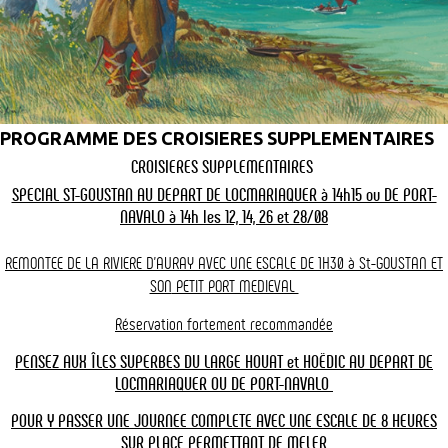
Les Vedettes l'Angélus, une compagnie maritime sur le Golfe du Morbihan
©claude_LE_DU
PROGRAMME DES CROISIERES SUPPLEMENTAIRES
CROISIERES SUPPLEMENTAIRES
SPECIAL ST-GOUSTAN AU DEPART DE LOCMARIAQUER à 14h15 ou DE PORT-
NAVALO à 14h les 12, 14, 26 et 28/08
REMONTEE DE LA RIVIERE D'AURAY AVEC UNE ESCALE DE 1H30 à St-GOUSTAN ET
SON
PETIT PORT MEDIEVAL
Réservation fortement recommandée
PENSEZ AUX ÎLES SUPERBES DU LARGE HOUAT et HOËDIC AU DEPART DE
LOCMARIAQUER OU DE PORT-NAVALO
POUR Y PASSER UNE JOURNEE COMPLETE AVEC UNE ESCALE DE 8 HEURES
SUR PLACE PERMETTANT
DE MELER