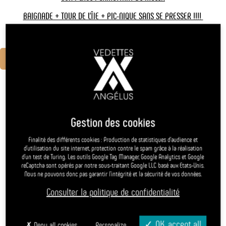
BAIGNADE + TOUR DE L'ÎlE + PIC-NIQUE SANS SE PRESSER !!!!
Departure from
Locmariaquer
Réserver en ligne
Embarcadère du Guilvin
Nearest pier
56740 Locmariaquer
Enter a departure location
02 97 57 30 29 - 02 97 57 37 32
+
Departure from Port Navalo
−
Gestion des cookies
Rue Général De Gaulle
56640 Port-Navalo
Finalité des différents cookies : Production de statistiques d’audience et
02 97 57 30 29
d’utilisation du site internet, protection contre le spam grâce à la réalisation
d’un test de Turing. Les outils Google Tag Manager, Google Analytics et Google
reCaptcha sont opérés par notre sous-traitant Google LLC basé aux Etats-Unis.
Departure from Quiberon
Nous ne pouvons donc pas garantir l’intégrité et la sécurité de vos données.
Consulter la politique de confidentialité
(july/august)
Port Haliguen I
56170 Quiberon
OK, accept all
Deny all cookies
Personalize