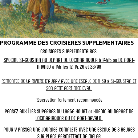
Request a quote for a group cruise
Dès réception de votre demande via ce formulaire, nous vous
enverrons un devis personnalisé. Si vous préférez poser vos
questions par téléphone, contactez-nous au 02 97 57 30 29 ou au
06 03 09 15 06.
PROGRAMME DES CROISIERES SUPPLEMENTAIRES
CROISIERES SUPPLEMENTAIRES
Last name
SPECIAL ST-GOUSTAN AU DEPART DE LOCMARIAQUER à 14h15 ou DE PORT-
NAVALO à 14h les 12, 14, 26 et 28/08
First name
REMONTEE DE LA RIVIERE D'AURAY AVEC UNE ESCALE DE 1H30 à St-GOUSTAN ET
SON
PETIT PORT MEDIEVAL
Réservation fortement recommandée
Email
PENSEZ AUX ÎLES SUPERBES DU LARGE HOUAT et HOËDIC AU DEPART DE
LOCMARIAQUER OU DE PORT-NAVALO
POUR Y PASSER UNE JOURNEE COMPLETE AVEC UNE ESCALE DE 8 HEURES
Phone
SUR PLACE PERMETTANT
DE MELER