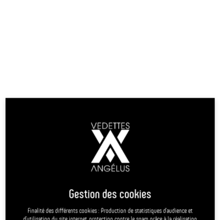
Consult the CNIL website to find out more about sensitive
personal data. https://www.cnil.fr/fr/definition/donnee-
sensible.
Your data is processed by Les Vedette l'Angélus for your
request for information. The recipients are Les Vedette
l'Angélus and its subcontractor in charge of managing the web
server (OVH - France). The information required to process your
request is marked with an asterisk. For more information on the
processing of your data and the exercise of your rights, refer to
our
privacy policy
.
reCAPTCHA is disabled.
Allow
Nearest pier
Enter a departure location
+
−
Gestion des cookies
Finalité des différents cookies : Production de statistiques d’audience et
d’utilisation du site internet, protection contre le spam grâce à la réalisation