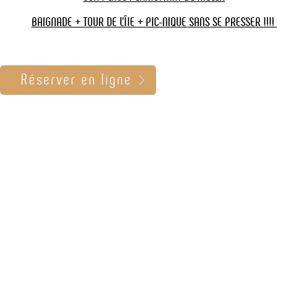
BAIGNADE + TOUR DE L'ÎlE + PIC-NIQUE SANS SE PRESSER !!!!
Affected cruise
Réserver en ligne
Nb. people
Additional info
The "Additional information" field is made available to detail
your request, but it must not contain sensitive personal data.