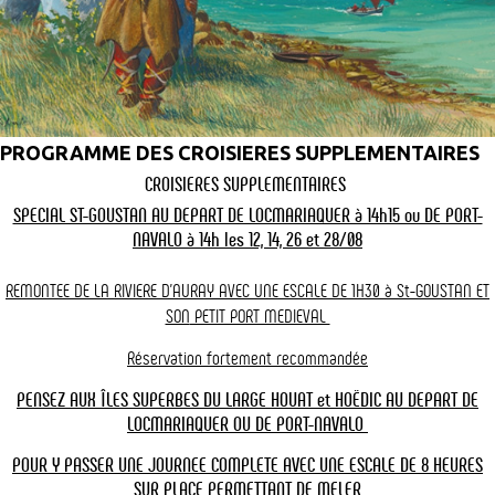
balade vers les îles du Golfe et du Large
©gerard_lochet
PROGRAMME DES CROISIERES SUPPLEMENTAIRES
CROISIERES SUPPLEMENTAIRES
Balade en bateau à Houat
SPECIAL ST-GOUSTAN AU DEPART DE LOCMARIAQUER à 14h15 ou DE PORT-
Exotisme et authenticité : aller à Houat
NAVALO à 14h les 12, 14, 26 et 28/08
Commencez par parcourir d'un bout à l'autre, ce petit bout de
REMONTEE DE LA RIVIERE D'AURAY AVEC UNE ESCALE DE 1H30 à St-GOUSTAN ET
paradis (longueur : 5 km, largeur : 1 km). Puis flânez et déjeunez
SON
PETIT PORT MEDIEVAL
dans le coquet village. Si vous optez pour la pause pique-nique,
faites vos emplettes dans les magasins d'alimentation et à la
Réservation fortement recommandée
boulangerie. ensuite, le plus difficile sera de choisir la crique ou la
plage où vous passerez le reste de la journée loin, ... très loin du
PENSEZ AUX ÎLES SUPERBES DU LARGE HOUAT et HOËDIC AU DEPART DE
continent.
LOCMARIAQUER OU DE PORT-NAVALO
Tous les mardis, jeudis du 5 Juillet au 26 août 2022 et le vendredi
POUR Y PASSER UNE JOURNEE COMPLETE AVEC UNE ESCALE DE 8 HEURES
en août en départ supplémentaire.
SUR PLACE PERMETTANT
DE MELER