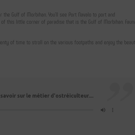
 the Gulf of Morbihan. You’ll see Port Navalo to port and
 this little corner of paradise that is the Gulf of Morbihan. Fauna
lenty of time to stroll on the various footpaths and enjoy the beau
avoir sur le métier d'ostréiculteur....