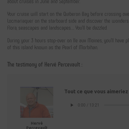
about cruises in June and September.
Your cruise will start on the Quiberon Bay before crossing over
Locmariaquer on the starboard side and discover the wonders of
Flora, seascapes and landscapes…. You’ll be dazzled.
During your 3 hours stop-over on Ile aux Moines, you’ll have p
of this island known as the Pearl of Morbihan.
The testimony of Hervé Percevault :
Tout ce que vous aimeriez s
Hervé
Percevault