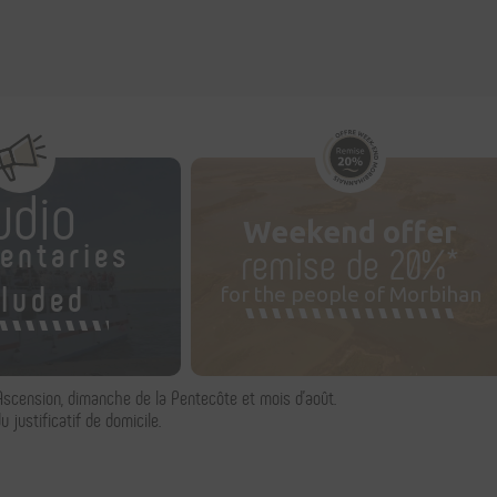
udio
Weekend offer
entaries
remise de 20%*
cluded
for the people of Morbihan
Ascension, dimanche de la Pentecôte et mois d'août.
 justificatif de domicile.