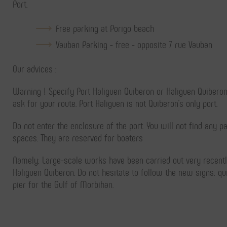
Port.
Free parking at Porigo beach
Vauban Parking - free - opposite 7 rue Vauban
Our advices :
Warning ! Specify Port Haliguen Quiberon or Haliguen Quiberon
ask for your route. Port Haliguen is not Quiberon's only port.
Do not enter the enclosure of the port. You will not find any p
spaces. They are reserved for boaters
Namely: Large-scale works have been carried out very recentl
Haliguen Quiberon. Do not hesitate to follow the new signs: qu
pier for the Gulf of Morbihan.