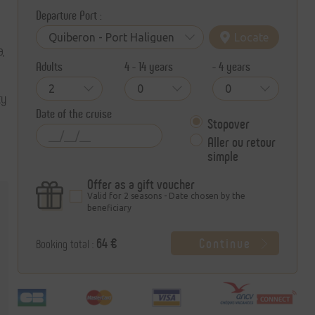
Departure Port :
Locate
,
Adults
4 - 14 years
- 4 years
ty
Date of the cruise
Stopover
Aller ou retour
simple
Offer as a gift voucher
Valid for 2 seasons - Date chosen by the
beneficiary
64
€
Continue
Booking total :
Civilité
Mr.
Mrs