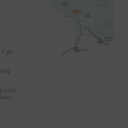
 if you
arking
y in Port
iberon