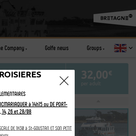
he Company
Golfe news
Groups
32,00
 Golfe en
€
ROISIERES
per adult
PLEMENTAIRES
OCMARIAQUER à 14h15 ou DE PORT-
, 14, 26 et 28/08
SCALE DE 1H30 à St-GOUSTAN ET SON
PETIT