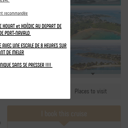
IEVAL
ent recommandée
E HOUAT et HOËDIC AU DEPART DE
DE PORT-NAVALO
 AVEC UNE ESCALE DE 8 HEURES SUR
ANT
DE MELER
-NIQUE SANS SE PRESSER !!!!
ière au départ de Port Haliguen - Quiberon
Practical information
Places to visit
I book this cruise
n