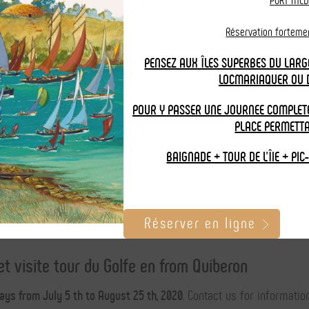
PORT MED
Réservation fortem
PENSEZ AUX ÎLES SUPERBES DU LARG
LOCMARIAQUER OU 
POUR Y PASSER UNE JOURNEE COMPLETE
PLACE PERMETT
BAIGNADE + TOUR DE L'ÎlE + PIC
Crois
Rates & schedules
Itinerary
Réserver en ligne
et visite tour du Golfe en from
Quiberon
ys from July 5 th to August 25 th, 2020
. Contact us for informatio