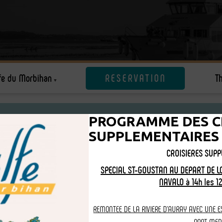
fe du Morbihan
RESERVATION
T
 Quiberon et visite tour du
PROGRAMME DES C
SUPPLEMENTAIRES
CROISIERES SUP
SPECIAL ST-GOUSTAN AU DEPART DE L
NAVALO à 14h les 12
REMONTEE DE LA RIVIERE D'AURAY AVEC UNE E