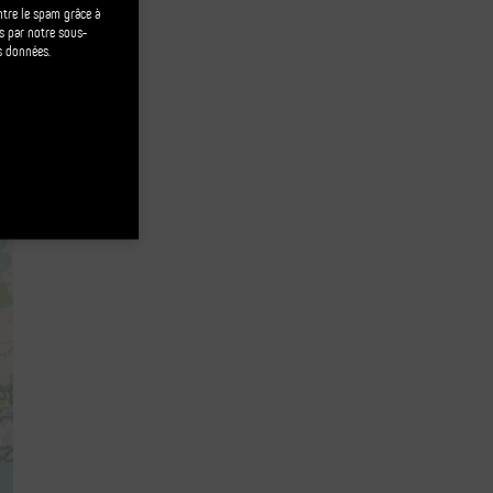
ontre le spam grâce à
és par notre sous-
s données.
map France | ©
OpenStreetMap
contributors