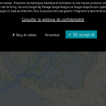
on et visite tour du Golfe en
nts cookies : Production de statistiques d’audience et d’utilisation du site internet, protection c
un test de Turing. Les outils Google Tag Manager, Google Analytics et Google reCaptcha sont opér
Google LLC basé aux Etats-Unis. Nous ne pouvons donc pas garantir l’intégrité et la sécurité de vo
à rêver de la beauté des paysages et vous préparer à vivre une
es du Large.
Consulter la politique de confidentialité
OK, accept all
Deny all cookies
Personalize
Leaflet
| Powered by
Esri
| © Openstreet