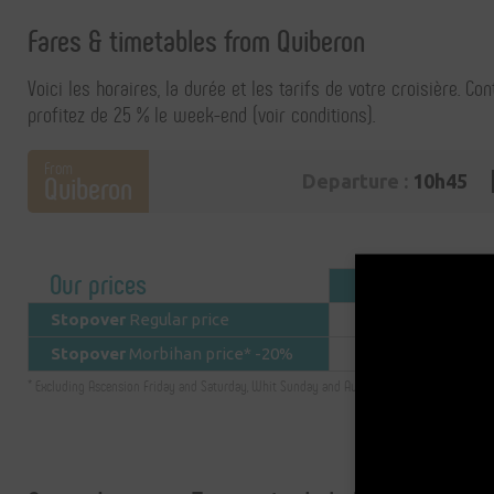
Fares & timetables from
Quiberon
Voici les horaires, la durée et les tarifs de votre croisière. C
profitez de 25 % le week-end (voir conditions).
From
Quiberon
Departure :
10h45
Our prices
Adult
Nearest pier
Enter a de
Stopover
Regular price
32,00€
Stopover
Morbihan price* -20%
25,60€
+
* Excluding Ascension Friday and Saturday, Whit Sunday and August
−