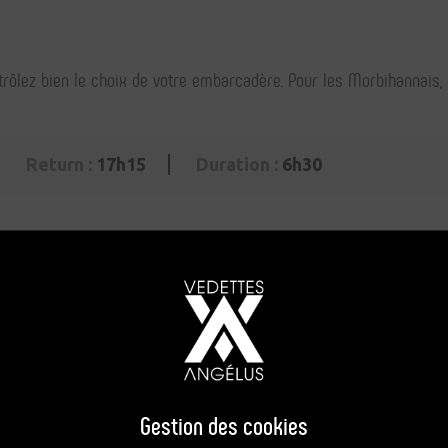
ontrôlez bien le choix de votre embarcadère. Pour les Morbihannais,
Return :
17h15
Duration :
6h30
4 - 14 years
- 4 years
parture location
20,00€
5,00€
16,00€
4,00€
Gestion des cookies