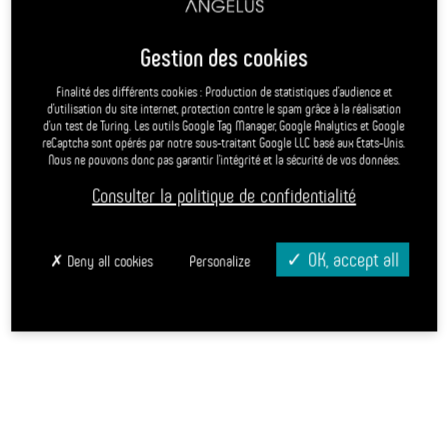
Return day
+
4-14
22,00 €
years
14,00 €
−
Gestion des cookies
- 4 years
3,00 €
Finalité des différents cookies : Production de statistiques d’audience et
Info & reservation
d’utilisation du site internet, protection contre le spam grâce à la réalisation
d’un test de Turing. Les outils Google Tag Manager, Google Analytics et Google
reCaptcha sont opérés par notre sous-traitant Google LLC basé aux Etats-Unis.
Nous ne pouvons donc pas garantir l’intégrité et la sécurité de vos données.
Consulter la politique de confidentialité
OK, accept all
Deny all cookies
Personalize
Leaflet
| Powered by
Esri
| © Openstreetmap France | ©
OpenStreetMap
co