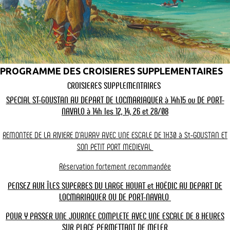
Comment aller à l’île-aux-moines ?
L’île aux moines se trouve à seulement quelques kilomètres du
continent et est facilement accessible en bateau. Les Vedettes
PROGRAMME DES CROISIERES SUPPLEMENTAIRES
L'Angélus vous propose des croisières et des traversées vers l’île-
aux-moines depuis le continent.
CROISIERES SUPPLEMENTAIRES
SPECIAL ST-GOUSTAN AU DEPART DE LOCMARIAQUER à 14h15 ou DE PORT-
Aller à l’île aux moines en bateau
NAVALO à 14h les 12, 14, 26 et 28/08
Compagnie : Vedettes L'Angélus
REMONTEE DE LA RIVIERE D'AURAY AVEC UNE ESCALE DE 1H30 à St-GOUSTAN ET
Ports d’embarquement : Locmariaquer ou Port-
SON
PETIT PORT MEDIEVAL
Navalo-Arzon ou Port Haliguen
Réservation fortement recommandée
Fréquence : tous les jours, pendant la saison
PENSEZ AUX ÎLES SUPERBES DU LARGE HOUAT et HOËDIC AU DEPART DE
Juillet/Août et la semaine du Golfe (Ascension)
LOCMARIAQUER OU DE PORT-NAVALO
Les lieux incontournables sur l'île aux Moines
POUR Y PASSER UNE JOURNEE COMPLETE AVEC UNE ESCALE DE 8 HEURES
SUR PLACE PERMETTANT
DE MELER