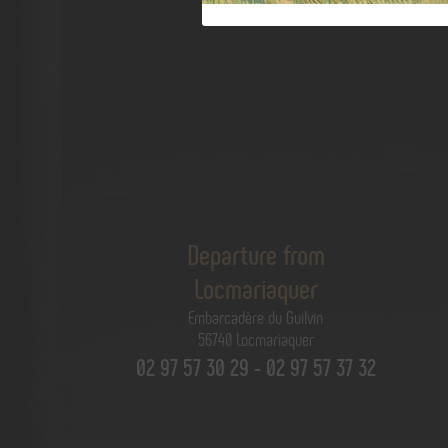
Departure from
Locmariaquer
Embarcadère du Guilvin
56740 Locmariaquer
02 97 57 30 29 - 02 97 57 37 32