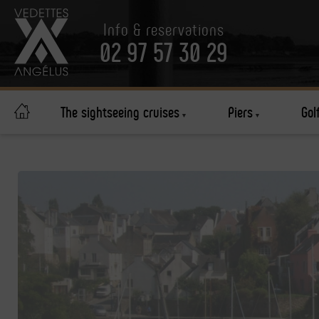
Skip
to
Info & reservations
main
content
02 97 57 30 29
The sightseeing cruises
Piers
Gol