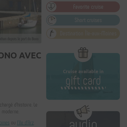
Favorite cruise
Short cruises
Destination Île-aux-Moines
ihan depuis le port du Bono
BONO AVEC
Cruise available in
gift card
hargé d'histoire. Le
ce moderne.
audio
Moines
ou
l’île d’Arz
.