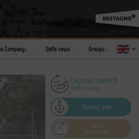
he Company
Golfe news
Groups
search
Express
Golfe cruises
Nearest pier
Next
departure