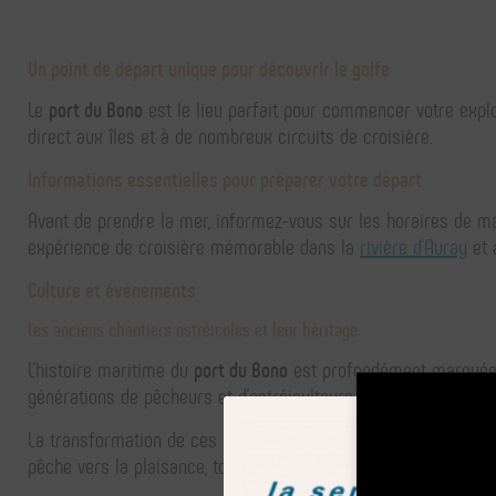
Un point de départ unique pour découvrir le golfe
Le
port du Bono
est le lieu parfait pour commencer votre expl
direct aux îles et à de nombreux circuits de croisière.
Informations essentielles pour préparer votre départ
Avant de prendre la mer, informez-vous sur les horaires de mar
expérience de croisière mémorable dans la
rivière d'Auray
et 
Culture et événements
Les anciens chantiers ostréicoles et leur héritage
L'histoire maritime du
port du Bono
est profondément marquée pa
générations de pêcheurs et d'ostréiculteurs, symbolisent un p
Nearest pier
Enter a de
La transformation de ces espaces en zones de mouillage pour 
pêche vers la plaisance, tout en préservant une fenêtre sur so
+