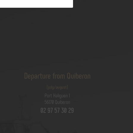
Departure from Quiberon
(july/august)
Port Haliguen I
56170 Quiberon
02 97 57 30 29