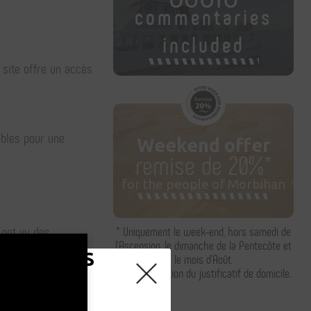
commentaries
included
 site offre un accès
ibles pour une
Weekend offer
remise de 20%*
for the people of Morbihan
 ont vu des
* Uniquement le week-end, hors samedi de
l'Ascension, le dimanche de la Pentecôte et
ROISIERES
le mois d'Août.
Sur présentation du justificatif de domicile.
rt du Bono
, de la
PLEMENTAIRES