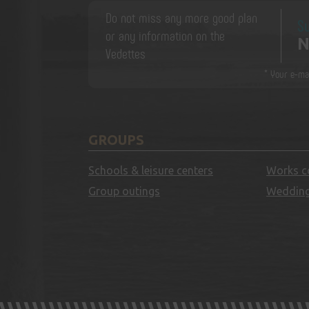
Do not miss any more good plan
Su
or any information on the
N
Vedettes
* Your e-ma
GROUPS
Schools & leisure centers
Works c
Group outings
Wedding