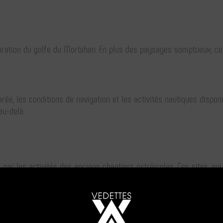
oration du golfe du Morbihan. En plus des paysages somptueux, ce
ée, les conditions de navigation et les activités nautiques dispon
au-delà.
r les activités des anciens chantiers ostréicoles. Ces sites, qui
assé où le
port le Bono
était un centre vital pour l'économie locale.
PROGRAMME DES C
parture location
les bateaux de plaisance souligne l'évolution de la vocation du
po
SUPPLEMENTAIRES
n passé.
CROISIERES SUP