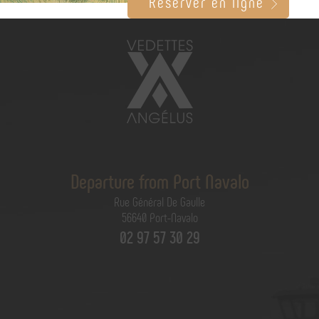
Réserver en ligne
Departure from Port Navalo
Rue Général De Gaulle
56640 Port-Navalo
02 97 57 30 29