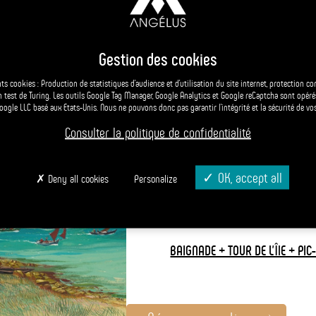
SPECIAL ST-GOUSTAN AU DEPART DE L
NAVALO à 14h les 12
 icône architecturale et un point de vue exceptionnel sur la rivière
bateaux de plaisance et le cadre naturel sauvage.
Gestion des cookies
REMONTEE DE LA RIVIERE D'AURAY AVEC UNE E
du Bono, offrant aux visiteurs et aux résidents un lien tangible avec 
nts cookies : Production de statistiques d’audience et d’utilisation du site internet, protection c
PORT MED
un test de Turing. Les outils Google Tag Manager, Google Analytics et Google reCaptcha sont opér
Google LLC basé aux Etats-Unis. Nous ne pouvons donc pas garantir l’intégrité et la sécurité de vo
Réservation fortem
Consulter la politique de confidentialité
PENSEZ AUX ÎLES SUPERBES DU LARG
LOCMARIAQUER OU 
OK, accept all
Deny all cookies
Personalize
POUR Y PASSER UNE JOURNEE COMPLETE
PLACE PERMETT
BAIGNADE + TOUR DE L'ÎlE + PIC
Leaflet
| Powered by
Esri
| © Openstreet